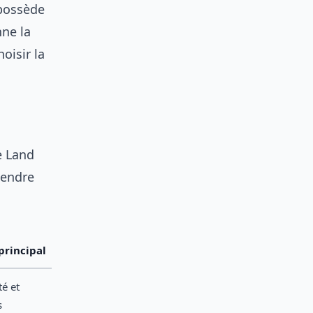
 possède
nne la
oisir la
le Land
cendre
principal
té et
s