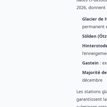
2026, donnent l
Glacier de 
permanent d
Sölden (Ötz
Hinterstode
l’enneigeme
Gastein
: ex
Majorité de
décembre
Les stations gl
garantissent la 
culminent entre