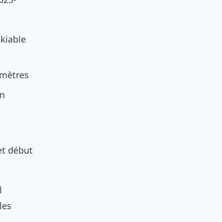
skiable
 mètres
on
et début
l
les
s