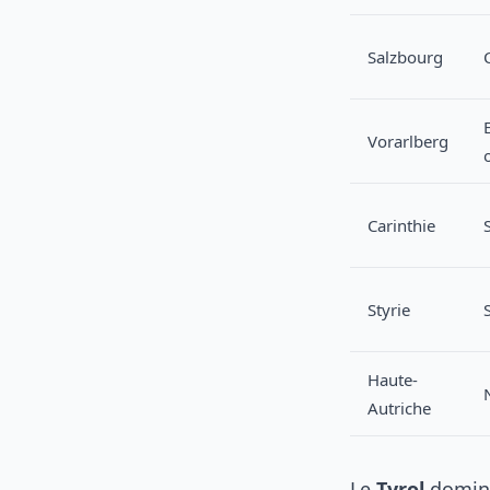
Salzbourg
Vorarlberg
Carinthie
Styrie
Haute-
Autriche
Le
Tyrol
domine