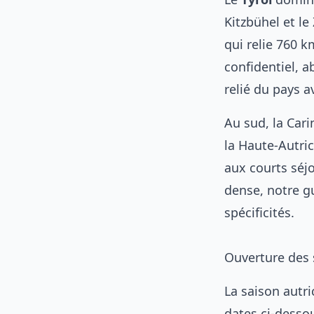
Kitzbühel et le 
qui relie 760 k
confidentiel, a
relié du pays a
Au sud, la Cari
la Haute-Autri
aux courts séj
dense, notre
g
spécificités.
Ouverture des s
La saison autr
dates ci-dessou