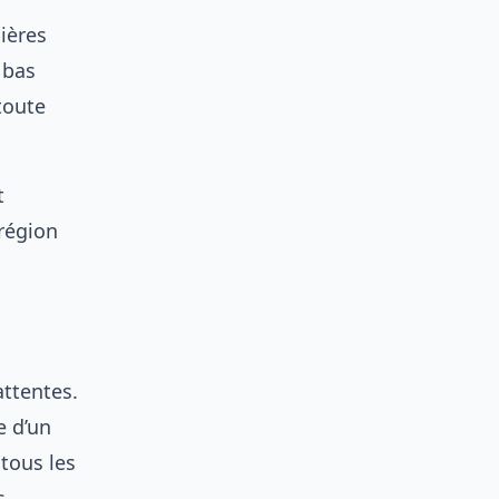
ières
 bas
toute
t
 région
attentes.
e d’un
 tous les
s