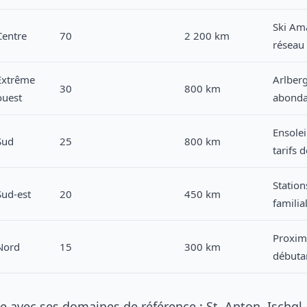
Ski Am
Centre
70
2 200 km
réseau
Extrême
Arlberg
30
800 km
ouest
abonda
Ensolei
Sud
25
800 km
tarifs 
Station
Sud-est
20
450 km
familia
Proximi
Nord
15
300 km
débuta
 avec ses domaines de référence : St. Anton, Ischgl,