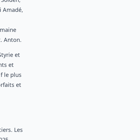
ki Amadé,
domaine
t. Anton.
tyrie et
nts et
 le plus
rfaits et
iers. Les
2025-