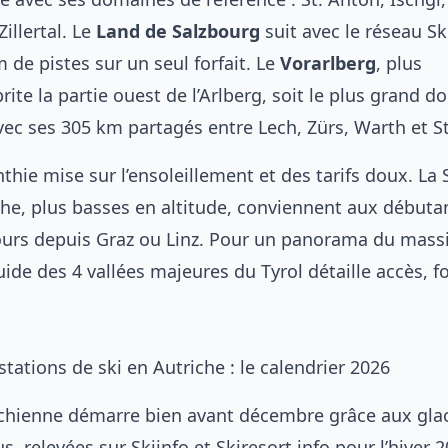
Zillertal. Le
Land de Salzbourg
suit avec le réseau S
m de pistes sur un seul forfait. Le
Vorarlberg
, plus
brite la partie ouest de l’Arlberg, soit le plus grand 
vec ses 305 km partagés entre Lech, Zürs, Warth et S
nthie mise sur l’ensoleillement et des tarifs doux. La S
che, plus basses en altitude, conviennent aux débuta
ours depuis Graz ou Linz. Pour un panorama du massif
uide des 4 vallées majeures du Tyrol
détaille accès, fo
tations de ski en Autriche : le calendrier 2026
ichienne démarre bien avant décembre grâce aux glac
s, relevées sur Skiinfo et Skiresort.info pour l’hiver 