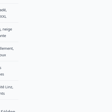
adé,
 XXL
, neige
nte
llement,
doux
s
les
té Linz,
nts
 Sölden,