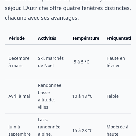
séjour. L’Autriche offre quatre fenêtres distinctes,
chacune avec ses avantages.
Période
Activités
Température
Fréquentatio
Décembre
Ski, marchés
Haute en
-5 à 5 °C
à mars
de Noël
février
Randonnée
basse
Avril à mai
10 à 18 °C
Faible
altitude,
villes
Lacs,
Juin à
randonnée
Modérée à
15 à 28 °C
septembre
alpine,
haute