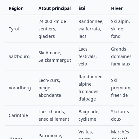
Région
Atout principal
Été
Hiver
24 000 km de
Randonnée,
Ski alpin,
Tyrol
sentiers,
via ferrata,
ski de
glaciers
lacs
fond
Lacs,
Grands
Ski Amadé,
Salzbourg
festivals,
domaines
Salzkammergut
vélo
familiaux
Randonnée
Lech-Zürs,
Ski
alpine,
Vorarlberg
neige
premium,
fromages
abondante
freeride
d’alpage
Lacs chauds,
Baignade,
Ski tarifs
Carinthie
ensoleillement
cyclisme
doux
Visites,
Marchés
Patrimoine,