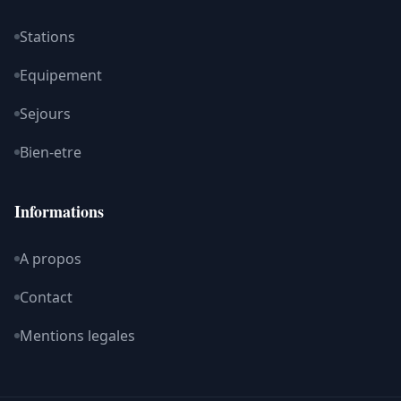
CKS
Austria
Votre guide expert du ski et des sports d'hiver en
Autriche. Stations alpines, conseils techniques,
equipements et sejours montagne dans les Alpes
autrichiennes.
L'excellence du ski autrichien
Nos rubriques