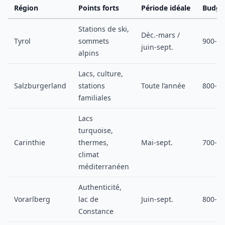
Région
Points forts
Période idéale
Budget
Stations de ski,
Déc.-mars /
Tyrol
sommets
900-1 
juin-sept.
alpins
Lacs, culture,
Salzburgerland
stations
Toute l’année
800-1 
familiales
Lacs
turquoise,
Carinthie
thermes,
Mai-sept.
700-1 
climat
méditerranéen
Authenticité,
Vorarlberg
lac de
Juin-sept.
800-1 
Constance