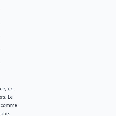
ee, un
rs. Le
on comme
cours