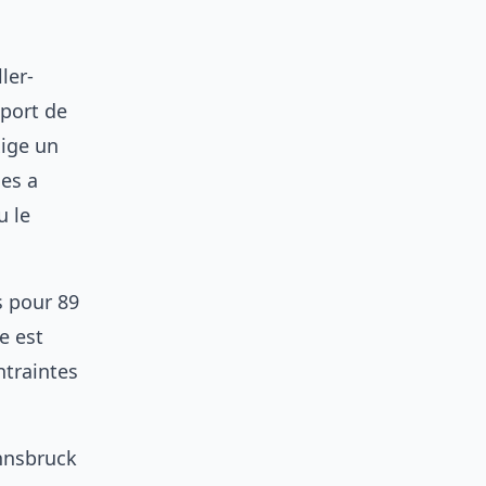
ler-
oport de
xige un
nes a
u le
s pour 89
e est
ntraintes
Innsbruck