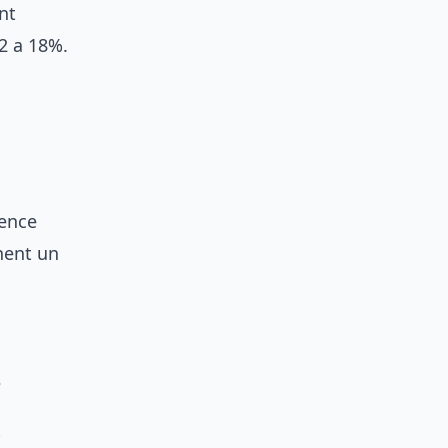
nt
12 a 18%.
rence
nent un