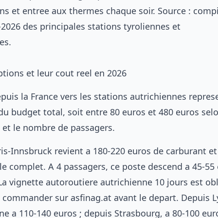
ens et entree aux thermes chaque soir. Source : compi
-2026 des principales stations tyroliennes et
es.
ptions et leur cout reel en 2026
puis la France vers les stations autrichiennes repres
 budget total, soit entre 80 euros et 480 euros sel
e et le nombre de passagers.
ris-Innsbruck revient a 180-220 euros de carburant e
le complet. A 4 passagers, ce poste descend a 45-55
a vignette autoroutiere autrichienne 10 jours est obl
a commander sur asfinag.at avant le depart. Depuis L
ne a 110-140 euros ; depuis Strasbourg, a 80-100 eur