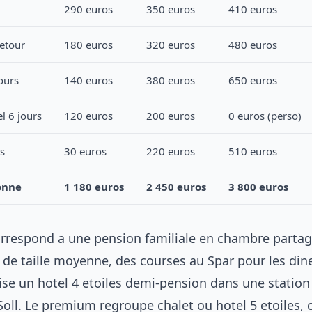
290 euros
350 euros
410 euros
retour
180 euros
320 euros
480 euros
ours
140 euros
380 euros
650 euros
l 6 jours
120 euros
200 euros
0 euros (perso)
es
30 euros
220 euros
510 euros
onne
1 180 euros
2 450 euros
3 800 euros
correspond a une pension familiale en chambre partag
l de taille moyenne, des courses au Spar pour les dine
 vise un hotel 4 etoiles demi-pension dans une stati
oll. Le premium regroupe chalet ou hotel 5 etoiles, 