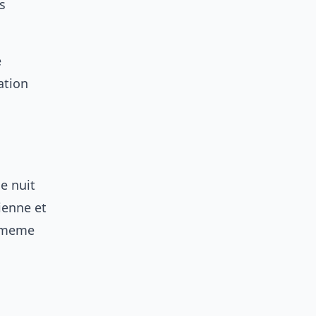
s
e
ation
e nuit
ienne et
e meme