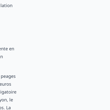
lation
ente en
on
t peages
 euros
igatoire
yon, le
os. La