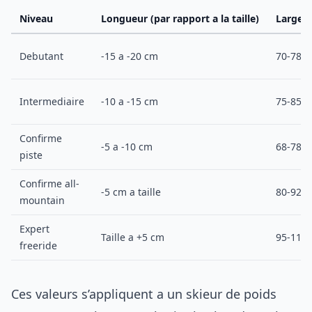
Niveau
Longueur (par rapport a la taille)
Largeur
Debutant
-15 a -20 cm
70-78 
Intermediaire
-10 a -15 cm
75-85 
Confirme
-5 a -10 cm
68-78 
piste
Confirme all-
-5 cm a taille
80-92 
mountain
Expert
Taille a +5 cm
95-115
freeride
Ces valeurs s’appliquent a un skieur de poids